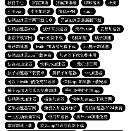
软件中心
雷霆加速
狂飙加速器
哔咔漫画
小美
小美vpn
小美加速器
快鸭VPN
ikuuu
快鸭加速器官网下载安卓
元链加速器最新版下载
快鸭加速器app
烧饼哥加速器
天行vapn
安易加速器
雷轰下载官网
vpv免费下载
飞机加速
橘子加速
蘑菇加速器
twitter加速器免费下载
ios梯子加速器
快鸭加速器app下载免费
加速器下载免费使用
快连vp加速器
快鸭vp加速器
一元机场官网
原子加速器下载安卓
爬梯子加速器
ssr加速器
可以上twitter的免费加速器
快鸭app加速器下载安卓
梯子vp加速器永久免费加速
手机免费翻外墙app
快鸭游戏加速器
极兔加速器
快鸭加速app下载官网
芒果加速器官网
免费的加速器梯子
海鸥加速器2024免费
一元机场最新官网
银河加速器
国外vps加速免费
雷霆加速下载
旋风app加速器官网下载